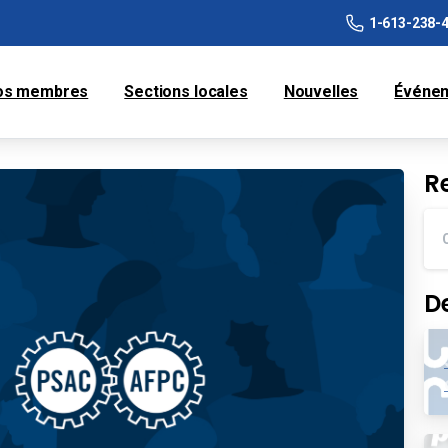
1-613-238-
os membres
Sections locales
Nouvelles
Événe
R
D