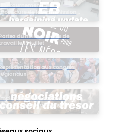
Contournement de la
procédure de la Commission
de l’intérêt public (CIP) pour le
groupe EB
Portez du noir sur le lieu de
travail le 15 juillet
Représentation aux congrès
régionaux
Impliquez-vous dans les
négociations dans une
assemblée virtuelle
éseaux sociaux