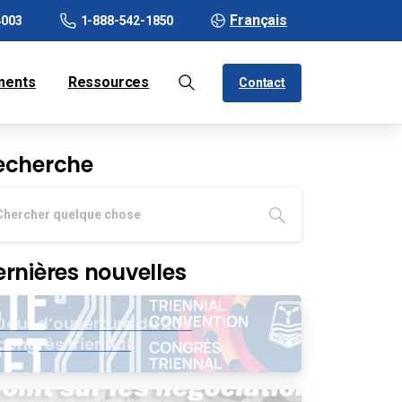
Français
4003
1-888-542-1850
ments
Ressources
Contact
echerche
ernières nouvelles
Jour d’ouverture du 20e
congrès triennal