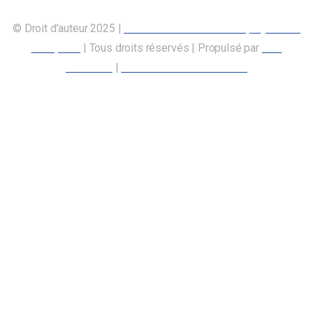
© Droit d’auteur 2025 |
Union canadienne des employés des
transports
| Tous droits réservés | Propulsé par
Nos
Membres
|
Déclaration d’accessibilité