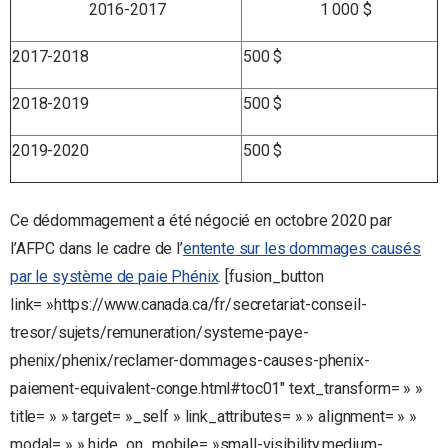
2016-2017
1 000 $
2017-2018
500 $
2018-2019
500 $
2019-2020
500 $
Ce dédommagement a été négocié en octobre 2020 par
l’AFPC dans le cadre de l’
entente sur les dommages causés
par le système de paie Phénix
. [fusion_button
link= »https://www.canada.ca/fr/secretariat-conseil-
tresor/sujets/remuneration/systeme-paye-
phenix/phenix/reclamer-dommages-causes-phenix-
paiement-equivalent-conge.html#toc01″ text_transform= » »
title= » » target= »_self » link_attributes= » » alignment= » »
modal= » » hide_on_mobile= »small-visibility,medium-