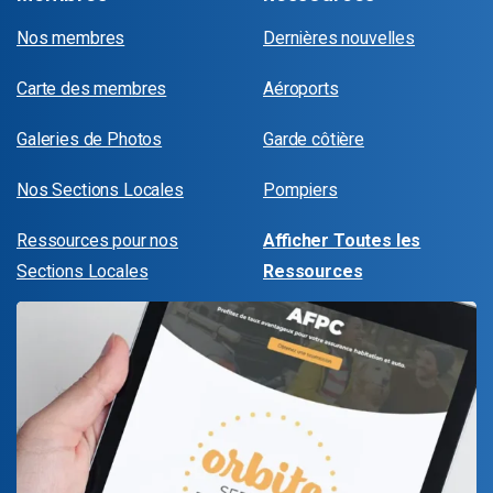
Nos membres
Dernières nouvelles
Carte des membres
Aéroports
Galeries de Photos
Garde côtière
Nos Sections Locales
Pompiers
Ressources pour nos
Afficher Toutes les
Sections Locales
Ressources