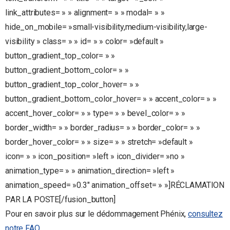
link_attributes= » » alignment= » » modal= » »
hide_on_mobile= »small-visibility,medium-visibility,large-
visibility » class= » » id= » » color= »default »
button_gradient_top_color= » »
button_gradient_bottom_color= » »
button_gradient_top_color_hover= » »
button_gradient_bottom_color_hover= » » accent_color= » »
accent_hover_color= » » type= » » bevel_color= » »
border_width= » » border_radius= » » border_color= » »
border_hover_color= » » size= » » stretch= »default »
icon= » » icon_position= »left » icon_divider= »no »
animation_type= » » animation_direction= »left »
animation_speed= »0.3″ animation_offset= » »]RÉCLAMATION
PAR LA POSTE[/fusion_button]
Pour en savoir plus sur le dédommagement Phénix,
consultez
notre FAQ
.