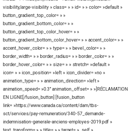
visibility,large-visibility » class= » » id= » » color= »default »
button_gradient_top_color= » »
button_gradient_bottom_color= » »
button_gradient_top_color_hover= » »
button_gradient_bottom_color_hover= » » accent_color= » »
accent_hover_color= » » type= » » bevel_color= » »
border_width= » » border_radius= » » border_color= » »
border_hover_color= » » size= » » stretch= »default »
icon= » » icon_position= »left » icon_divider= »no »
animation_type= » » animation_direction= »left »
animation_speed= »0.3″ animation_offset= » »]RÉCLAMATION
EN LIGNE[/fusion_button] [fusion_button
link= »https://www.canada.ca/content/dam/tbs-
sct/services/pay-remuneration/340-57_demande-
indemnisation-generale-anciens-employes-2019.pdf »
text_transform= » » title= » » target= »_self »