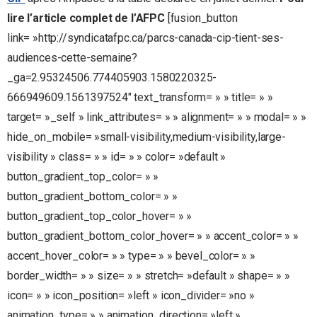
lire l’article complet de l’AFPC
[fusion_button
link= »http://syndicatafpc.ca/parcs-canada-cip-tient-ses-
audiences-cette-semaine?
_ga=2.95324506.774405903.1580220325-
666949609.1561397524″ text_transform= » » title= » »
target= »_self » link_attributes= » » alignment= » » modal= » »
hide_on_mobile= »small-visibility,medium-visibility,large-
visibility » class= » » id= » » color= »default »
button_gradient_top_color= » »
button_gradient_bottom_color= » »
button_gradient_top_color_hover= » »
button_gradient_bottom_color_hover= » » accent_color= » »
accent_hover_color= » » type= » » bevel_color= » »
border_width= » » size= » » stretch= »default » shape= » »
icon= » » icon_position= »left » icon_divider= »no »
animation_type= » » animation_direction= »left »