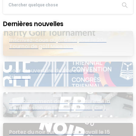
Dernières nouvelles
Inscrivez-cous aujord’hui pour le 20e
Tournoi de golf Mike Wing
Jour d’ouverture du 20e congrès
triennal
Contournement de la procédure de la
Commission de l’intérêt public (CIP)
pour le groupe EB
Portez du noir sur le lieu de travail le 15