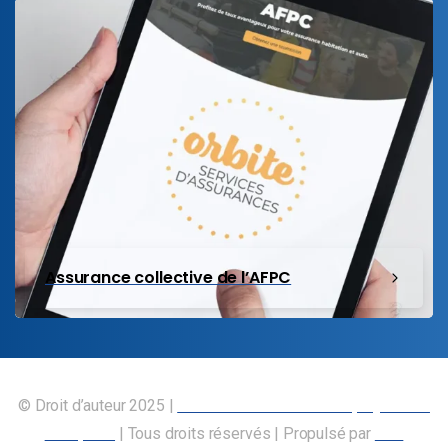
Assurance collective de l’AFPC
© Droit d’auteur 2025 |
Union canadienne des employés des
transports
| Tous droits réservés | Propulsé par
Nos