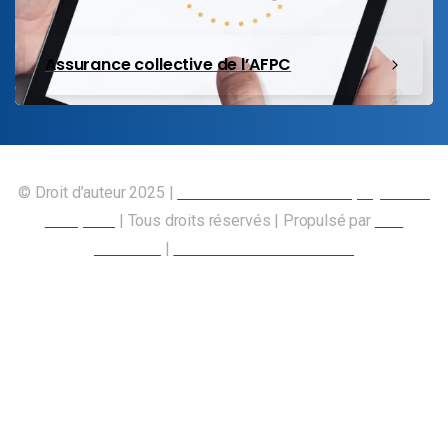
Assurance collective de l’AFPC
© Droit d’auteur 2025 |
Union canadienne des employés des
transports
| Tous droits réservés | Propulsé par
Nos
Membres
|
Déclaration d’accessibilité