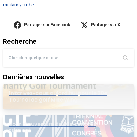
militancy-in-bc
Partager sur Facebook
Partager sur X
Recherche
Dernières nouvelles
Inscrivez-cous aujord’hui pour le 20e
Tournoi de golf Mike Wing
Jour d’ouverture du 20e congrès
triennal