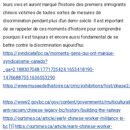
leurs vies et auront marqué l’histoire des premiers immigrants
chinois victimes de toutes sortes de mesures de
discrimination pendant plus d’un demi-siècle. Il est important
de se rappeler de ces moments d’histoire pour comprendre
pourquoi il est toujours et encore aussi fondamental de se
battre contre la discrimination aujourd’hui.
https://syndicatafpc.ca/moments-gens-qui-ont-marque-
syndicalisme-canado?
_ga=2.188307048.1771725424.1653418190-
1476688755.1636553290
https://www.museedelhistoire.ca/cmc/exhibitions/hist/phase2
https://www2.gov.bc.ca/gov/content/governments/multicultural
anti-racism/chinese-legacy-bc/history/building-the-railway
https://ourtimes.ca/article/early-chinese-worker-militancy-in-
bc
[1]
https://ourtimes.ca/article/early-chinese-worker-