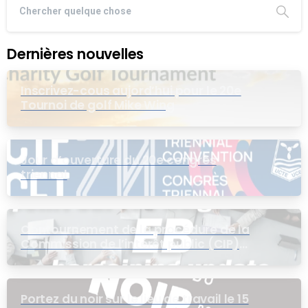
Dernières nouvelles
Inscrivez-cous aujord’hui pour le 20e
Tournoi de golf Mike Wing
Jour d’ouverture du 20e congrès
triennal
Contournement de la procédure de la
Commission de l’intérêt public (CIP)
pour le groupe EB
Portez du noir sur le lieu de travail le 15