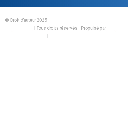
© Droit d’auteur 2025 |
Union canadienne des employés des
transports
| Tous droits réservés | Propulsé par
Nos
Membres
|
Déclaration d’accessibilité