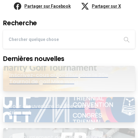
Partager sur Facebook
Partager sur X
Recherche
Dernières nouvelles
Inscrivez-cous aujord’hui pour le 20e
Tournoi de golf Mike Wing
Jour d’ouverture du 20e congrès
triennal
Contournement de la procédure de la