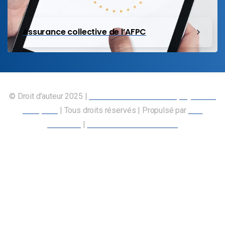
Assurance collective de l’AFPC
© Droit d’auteur 2025 |
Union canadienne des employés des
transports
| Tous droits réservés | Propulsé par
Nos
Membres
|
Déclaration d’accessibilité