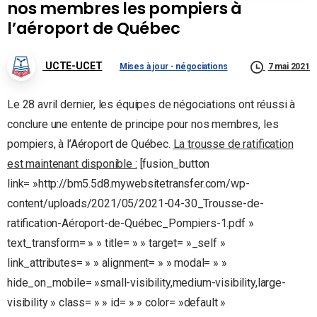
nos membres les pompiers à
l’aéroport de Québec
UCTE-UCET
Mises à jour - négociations
7 mai 2021
Le 28 avril dernier, les équipes de négociations ont réussi à
conclure une entente de principe pour nos membres, les
pompiers, à l’Aéroport de Québec.
La trousse de ratification
est maintenant disponible :
[fusion_button
link= »http://bm5.5d8.mywebsitetransfer.com/wp-
content/uploads/2021/05/2021-04-30_Trousse-de-
ratification-Aéroport-de-Québec_Pompiers-1.pdf »
text_transform= » » title= » » target= »_self »
link_attributes= » » alignment= » » modal= » »
hide_on_mobile= »small-visibility,medium-visibility,large-
visibility » class= » » id= » » color= »default »