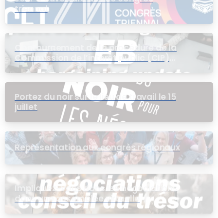
triennal
Contournement de la procédure de la
Commission de l’intérêt public (CIP)
pour le groupe EB
Portez du noir sur le lieu de travail le 15
juillet
Représentation aux congrès régionaux
Impliquez-vous dans les négociations
dans une assemblée virtuelle