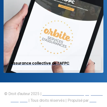
Assurance collective de l’AFPC
© Droit d’auteur 2025 |
Union canadienne des employés des
transports
| Tous droits réservés | Propulsé par
Nos