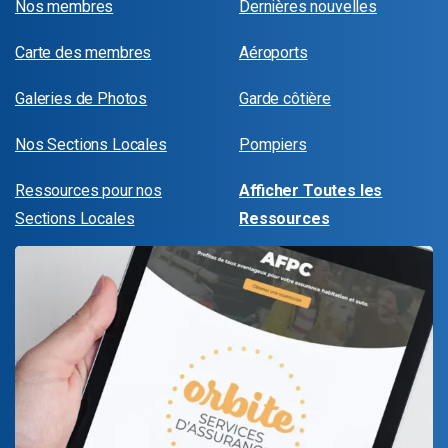
Nos membres
Dernières nouvelles
Carte des membres
Aéroports
Galeries de Photos
Garde côtière
Nos Sections Locales
Pompiers
Ressources pour nos
Afficher Toutes les
Sections Locales
Ressources