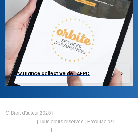
Assurance collective de l’AFPC
© Droit d’auteur 2025 |
Union canadienne des employés des
transports
| Tous droits réservés | Propulsé par
Nos
Membres
|
Déclaration d’accessibilité