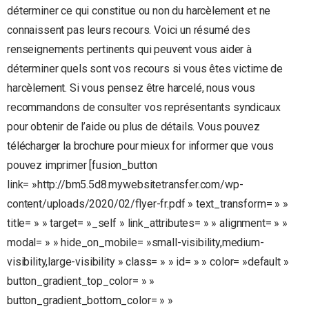
déterminer ce qui constitue ou non du harcèlement et ne
connaissent pas leurs recours. Voici un résumé des
renseignements pertinents qui peuvent vous aider à
déterminer quels sont vos recours si vous êtes victime de
harcèlement. Si vous pensez être harcelé, nous vous
recommandons de consulter vos représentants syndicaux
pour obtenir de l’aide ou plus de détails. Vous pouvez
télécharger la brochure pour mieux for informer que vous
pouvez imprimer [fusion_button
link= »http://bm5.5d8.mywebsitetransfer.com/wp-
content/uploads/2020/02/flyer-fr.pdf » text_transform= » »
title= » » target= »_self » link_attributes= » » alignment= » »
modal= » » hide_on_mobile= »small-visibility,medium-
visibility,large-visibility » class= » » id= » » color= »default »
button_gradient_top_color= » »
button_gradient_bottom_color= » »