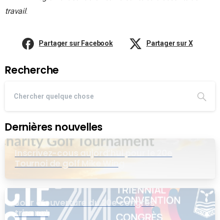
travail
.
Partager sur Facebook
Partager sur X
Recherche
Dernières nouvelles
Inscrivez-cous aujord’hui pour le 20e
Tournoi de golf Mike Wing
Jour d’ouverture du 20e congrès
triennal