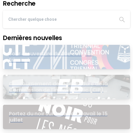
Recherche
Dernières nouvelles
Jour d’ouverture du 20e congrès
triennal
Contournement de la procédure de la
Commission de l’intérêt public (CIP)
pour le groupe EB
Portez du noir sur le lieu de travail le 15
juillet