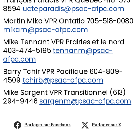
François Paradis VPR Québec 418-573-
8594
ucteparadis@psac-afpc.com
Martin Mika VPR Ontatio 705-518-0080
mikam@psac-afpc.com
Mike Tennant VPR Prairies et le nord
403-474-5195
tennanm@psac-
afpc.com
Barry Tchir VPR Pacifique 604-809-
4509
tchirb@psac-afpc.com
Mike Sargent VPR Transitionnel (613)
294-9446
sargenm@psac-afpc.com
Partager sur Facebook
Partager sur X