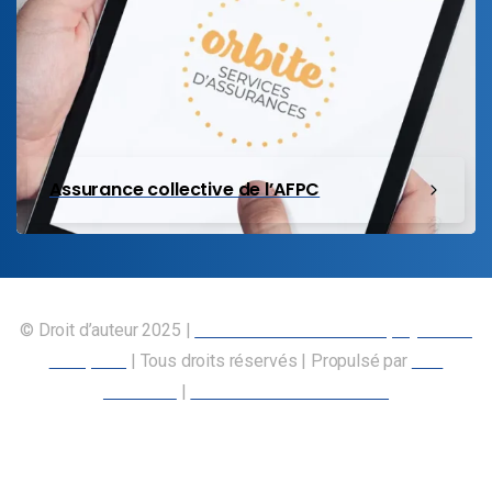
Assurance collective de l’AFPC
© Droit d’auteur 2025 |
Union canadienne des employés des
transports
| Tous droits réservés | Propulsé par
Nos
Membres
|
Déclaration d’accessibilité