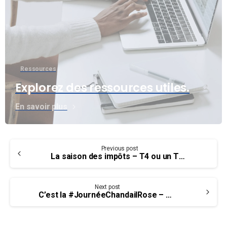
Ressources
Explorez des ressources utiles.
En savoir plus
Continue
Previous post
Reading
La saison des impôts – T4 ou un T4A ?
Next post
C’est la #JournéeChandailRose – Arrêtons l’harcèlement