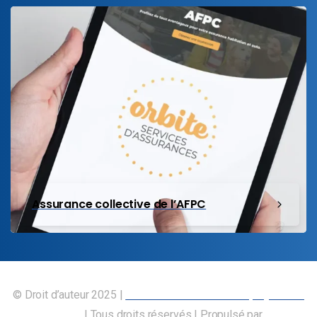
Assurance collective de l’AFPC
© Droit d’auteur 2025 |
Union canadienne des employés des
transports
| Tous droits réservés | Propulsé par
Nos