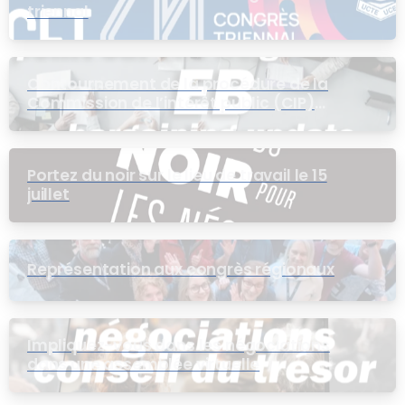
triennal
Contournement de la procédure de la
Commission de l’intérêt public (CIP)
pour le groupe EB
Portez du noir sur le lieu de travail le 15
juillet
Représentation aux congrès régionaux
Impliquez-vous dans les négociations
dans une assemblée virtuelle