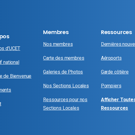
Membres
Ressources
opos
Nos membres
Dernières nouve
os d’UCET
Carte des membres
Aéroports
f national
Galeries de Photos
Garde côtière
e de Bienvenue
Nos Sections Locales
Pompiers
ments
Ressources pour nos
Afficher Toutes
t
Sections Locales
Ressources