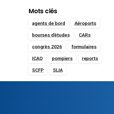
Mots clés
agents de bord
Aéroports
bourses d'études
CARs
congrès 2026
formulaires
ICAO
pompiers
reports
SCFP
SLIA