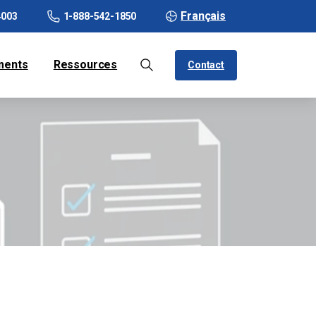
Français
4003
1-888-542-1850
ments
Ressources
Contact