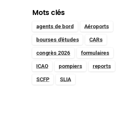
Mots clés
agents de bord
Aéroports
bourses d'études
CARs
congrès 2026
formulaires
ICAO
pompiers
reports
SCFP
SLIA