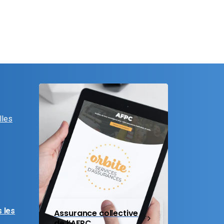
lles
 les
Assurance collective
de l’AFPC