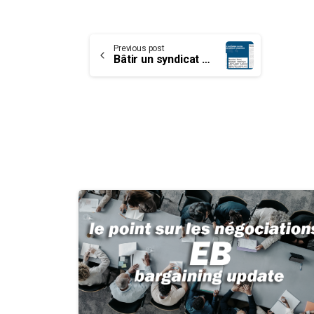
Continue
Previous post
Bâtir un syndicat moderne – Partie IV : Instaurer la solidarité… une tâche bien difficile !
Reading