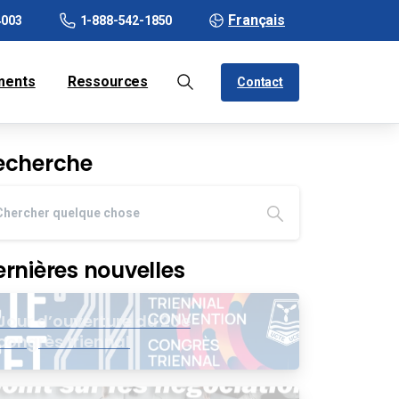
Français
4003
1-888-542-1850
ments
Ressources
Contact
echerche
ernières nouvelles
Jour d’ouverture du 20e
congrès triennal