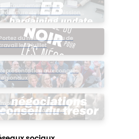
Contournement de la
procédure de la Commission
de l’intérêt public (CIP) pour le
groupe EB
Portez du noir sur le lieu de
travail le 15 juillet
Représentation aux congrès
régionaux
Impliquez-vous dans les
négociations dans une
assemblée virtuelle
éseaux sociaux