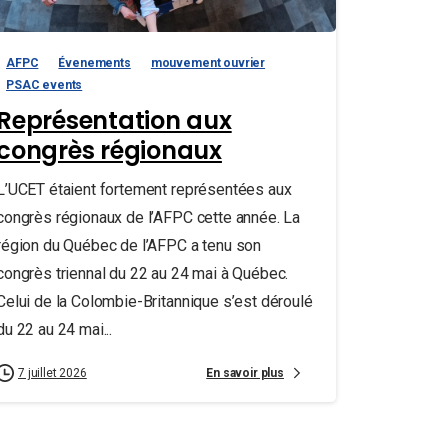
AFPC
Évenements
mouvement ouvrier
PSAC events
Représentation aux
congrès régionaux
L’UCET étaient fortement représentées aux
congrès régionaux de l’AFPC cette année. La
région du Québec de l’AFPC a tenu son
congrès triennal du 22 au 24 mai à Québec.
Celui de la Colombie-Britannique s’est déroulé
du 22 au 24 mai...
En savoir plus
7 juillet 2026