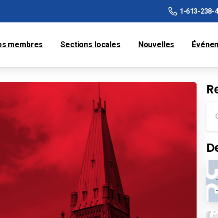
1-613-238-
os membres
Sections locales
Nouvelles
Événe
R
D