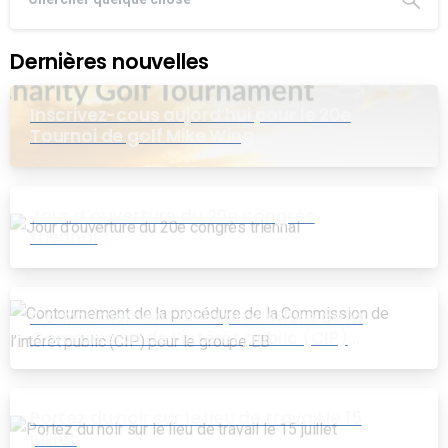
Dernières nouvelles
Inscrivez-cous aujord’hui pour le 20e
Tournoi de golf Mike Wing
Jour d’ouverture du 20e congrès
triennal
Contournement de la procédure de la
Commission de l’intérêt public (CIP)
pour le groupe EB
Portez du noir sur le lieu de travail le 15
juillet