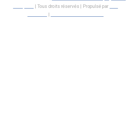
transports
| Tous droits réservés | Propulsé par
Nos
Membres
|
Déclaration d’accessibilité