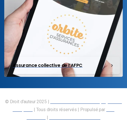
Assurance collective de l’AFPC
© Droit d’auteur 2025 |
Union canadienne des employés des
transports
| Tous droits réservés | Propulsé par
Nos
Membres
|
Déclaration d’accessibilité