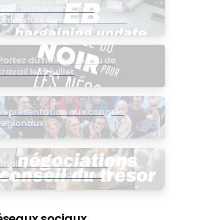
Contournement de la
procédure de la Commission
de l’intérêt public (CIP) pour le
groupe EB
Portez du noir sur le lieu de
travail le 15 juillet
Représentation aux congrès
régionaux
Impliquez-vous dans les
négociations dans une
assemblée virtuelle
éseaux sociaux