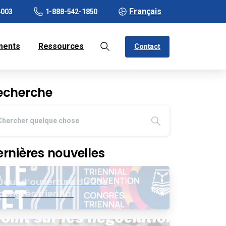
Français
4003
1-888-542-1850
ments
Ressources
Contact
echerche
ernières nouvelles
Jour d’ouverture du 20e
congrès triennal