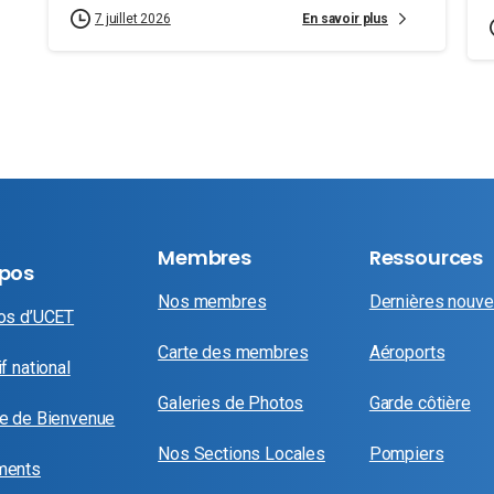
En savoir plus
7 juillet 2026
Membres
Ressources
opos
Nos membres
Dernières nouve
os d’UCET
Carte des membres
Aéroports
f national
Galeries de Photos
Garde côtière
e de Bienvenue
Nos Sections Locales
Pompiers
ments