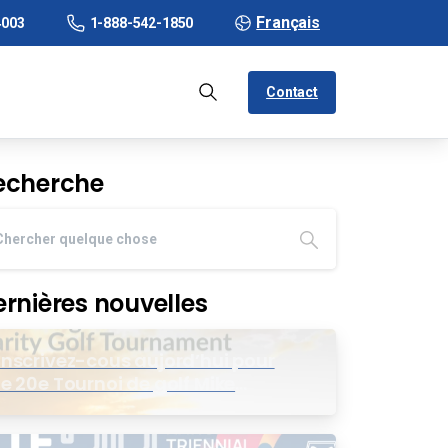
Français
4003
1-888-542-1850
Contact
echerche
ernières nouvelles
Inscrivez-cous aujord’hui pour
le 20e Tournoi de golf Mike
Wing