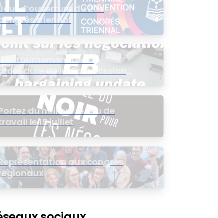
Jour d’ouverture du 20e
congrès triennal
Contournement de la
procédure de la Commission
de l’intérêt public (CIP) pour le
groupe EB
Portez du noir sur le lieu de
travail le 15 juillet
Représentation aux congrès
régionaux
éseaux sociaux