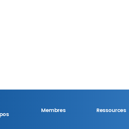
L’UCET étaient fortement représentées aux
congrès régionaux de l’AFPC cette année. La
t
région du Québec de l’AFPC a tenu son
congrès triennal du 22 au 24 mai à Québec.
Celui de la Colombie-Britannique s’est déroulé
du 22 au 24 mai...
En savoir plus
7 juillet 2026
Membres
Ressources
opos