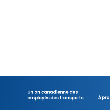
syndicale. Les délégués représentatifs des
sections locales de tout le pays se réunissen
pour examiner des résolutions, prendre des
décisions...
En savoir plus
19 juillet 2026
Union canadienne des
À pr
employés des transports