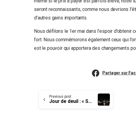
même si le prix à payer est parfois élevé, notre lu
seront reconnaissants, comme nous devrions l’être 
d’autres gains importants.
Nous défilons le 1er mai dans l’espoir d’obtenir c
fort. Nous commémorons également ceux qui l’ont
est le pouvoir qui apportera des changements pos
Partager sur Fa
Continue
Previous post
Jour de deuil : « Se souvenir des morts, se battre pour les vivants »
Reading