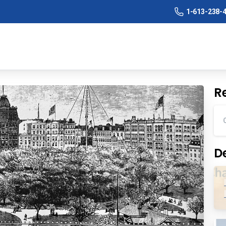
1-613-238-
R
D