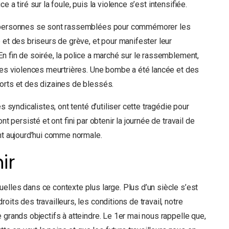
ice a tiré sur la foule, puis la violence s’est intensifiée.
e personnes se sont rassemblées pour commémorer les
 et des briseurs de grève, et pour manifester leur
En fin de soirée, la police a marché sur le rassemblement,
 des violences meurtrières. Une bombe a été lancée et des
orts et des dizaines de blessés.
s syndicalistes, ont tenté d’utiliser cette tragédie pour
t persisté et ont fini par obtenir la journée de travail de
ent aujourd’hui comme normale.
ir
elles dans ce contexte plus large. Plus d’un siècle s’est
its des travailleurs, les conditions de travail, notre
 grands objectifs à atteindre. Le 1er mai nous rappelle que,