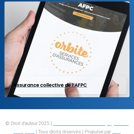
Assurance collective de l’AFPC
© Droit d’auteur 2025 |
Union canadienne des employés des
transports
| Tous droits réservés | Propulsé par
Nos