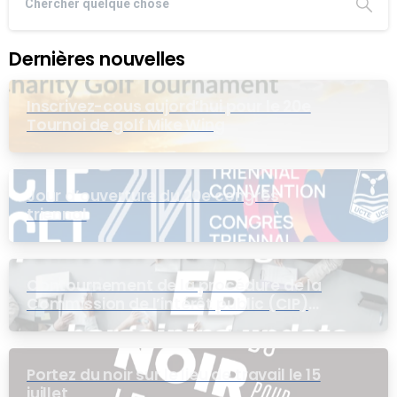
Dernières nouvelles
Inscrivez-cous aujord’hui pour le 20e
Tournoi de golf Mike Wing
Jour d’ouverture du 20e congrès
triennal
Contournement de la procédure de la
Commission de l’intérêt public (CIP)
pour le groupe EB
Portez du noir sur le lieu de travail le 15
juillet