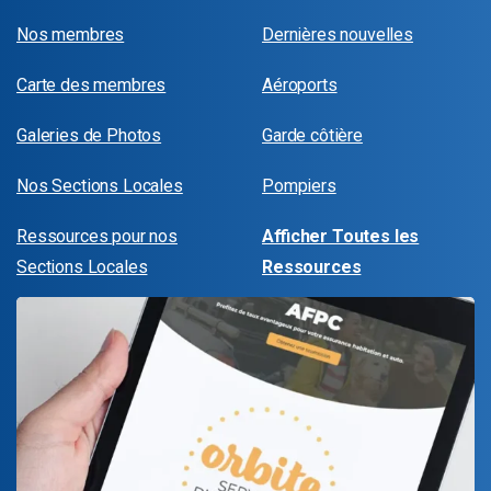
Nos membres
Dernières nouvelles
Carte des membres
Aéroports
Galeries de Photos
Garde côtière
Nos Sections Locales
Pompiers
Ressources pour nos
Afficher Toutes les
Sections Locales
Ressources