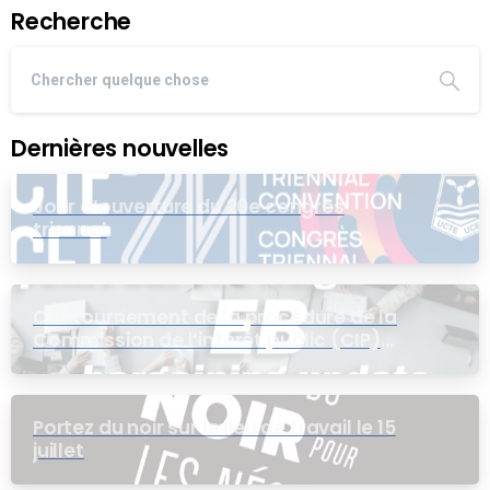
Recherche
Dernières nouvelles
Jour d’ouverture du 20e congrès
triennal
Contournement de la procédure de la
Commission de l’intérêt public (CIP)
pour le groupe EB
Portez du noir sur le lieu de travail le 15
juillet