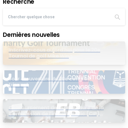
Recherche
Dernières nouvelles
Inscrivez-cous aujord’hui pour le 20e
Tournoi de golf Mike Wing
Jour d’ouverture du 20e congrès
triennal
Contournement de la procédure de la
Commission de l’intérêt public (CIP)
pour le groupe EB