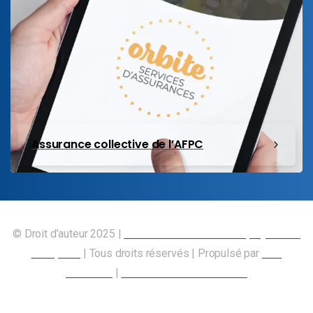
Assurance collective de l’AFPC
© Droit d’auteur 2025 |
Union canadienne des employés des
transports
| Tous droits réservés | Propulsé par
Nos
Membres
|
Déclaration d’accessibilité