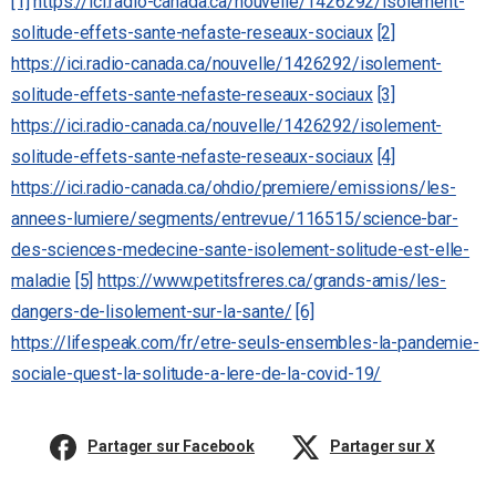
[1]
https://ici.radio-canada.ca/nouvelle/1426292/isolement-
solitude-effets-sante-nefaste-reseaux-sociaux
[2]
https://ici.radio-canada.ca/nouvelle/1426292/isolement-
solitude-effets-sante-nefaste-reseaux-sociaux
[3]
https://ici.radio-canada.ca/nouvelle/1426292/isolement-
solitude-effets-sante-nefaste-reseaux-sociaux
[4]
https://ici.radio-canada.ca/ohdio/premiere/emissions/les-
annees-lumiere/segments/entrevue/116515/science-bar-
des-sciences-medecine-sante-isolement-solitude-est-elle-
maladie
[5]
https://www.petitsfreres.ca/grands-amis/les-
dangers-de-lisolement-sur-la-sante/
[6]
https://lifespeak.com/fr/etre-seuls-ensembles-la-pandemie-
sociale-quest-la-solitude-a-lere-de-la-covid-19/
Partager sur Facebook
Partager sur X