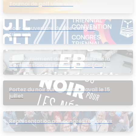
Tournoi de golf Mike Wing
Jour d’ouverture du 20e congrès
triennal
Contournement de la procédure de la
Commission de l’intérêt public (CIP)
pour le groupe EB
Portez du noir sur le lieu de travail le 15
juillet
Représentation aux congrès régionaux