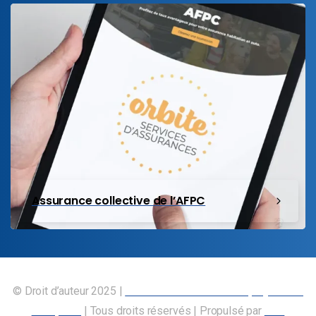
Assurance collective de l’AFPC
© Droit d’auteur 2025 |
Union canadienne des employés des
transports
| Tous droits réservés | Propulsé par
Nos