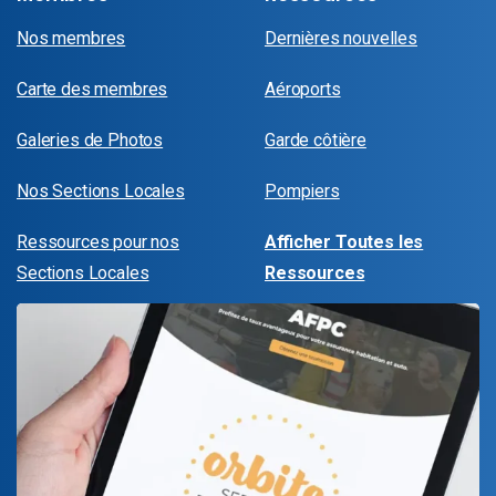
Nos membres
Dernières nouvelles
Carte des membres
Aéroports
Galeries de Photos
Garde côtière
Nos Sections Locales
Pompiers
Ressources pour nos
Afficher Toutes les
Sections Locales
Ressources