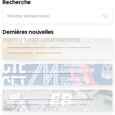
Recherche
Dernières nouvelles
Inscrivez-cous aujord’hui pour le 20e
Tournoi de golf Mike Wing
Jour d’ouverture du 20e congrès
triennal
Contournement de la procédure de la
Commission de l’intérêt public (CIP)
pour le groupe EB