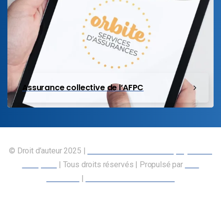
Assurance collective de l’AFPC
© Droit d’auteur 2025 |
Union canadienne des employés des
transports
| Tous droits réservés | Propulsé par
Nos
Membres
|
Déclaration d’accessibilité