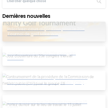
Dernières nouvelles
Inscrivez-cous aujord’hui pour le 20e
Tournoi de golf Mike Wing
Jour d’ouverture du 20e congrès
triennal
Contournement de la procédure de la
Commission de l’intérêt public (CIP)
pour le groupe EB
Portez du noir sur le lieu de travail le 15
juillet