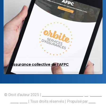
Assurance collective de l’AFPC
© Droit d’auteur 2025 |
Union canadienne des employés des
transports
| Tous droits réservés | Propulsé par
Nos