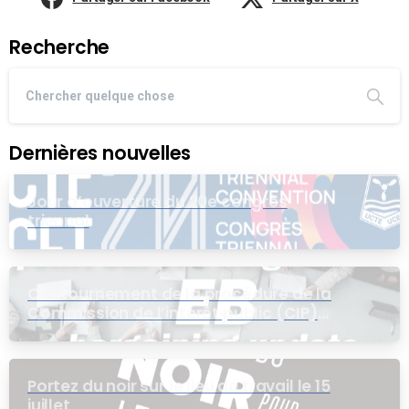
Recherche
Dernières nouvelles
Jour d’ouverture du 20e congrès
triennal
Contournement de la procédure de la
Commission de l’intérêt public (CIP)
pour le groupe EB
Portez du noir sur le lieu de travail le 15
juillet