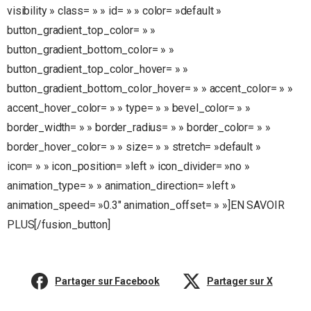
visibility » class= » » id= » » color= »default »
button_gradient_top_color= » »
button_gradient_bottom_color= » »
button_gradient_top_color_hover= » »
button_gradient_bottom_color_hover= » » accent_color= » »
accent_hover_color= » » type= » » bevel_color= » »
border_width= » » border_radius= » » border_color= » »
border_hover_color= » » size= » » stretch= »default »
icon= » » icon_position= »left » icon_divider= »no »
animation_type= » » animation_direction= »left »
animation_speed= »0.3″ animation_offset= » »]EN SAVOIR
PLUS[/fusion_button]
Partager sur Facebook
Partager sur X