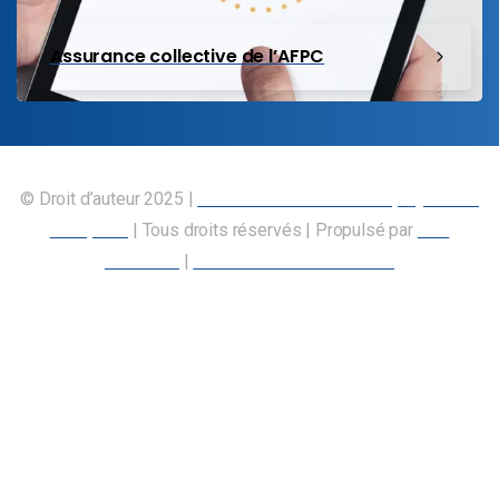
Assurance collective de l’AFPC
© Droit d’auteur 2025 |
Union canadienne des employés des
transports
| Tous droits réservés | Propulsé par
Nos
Membres
|
Déclaration d’accessibilité