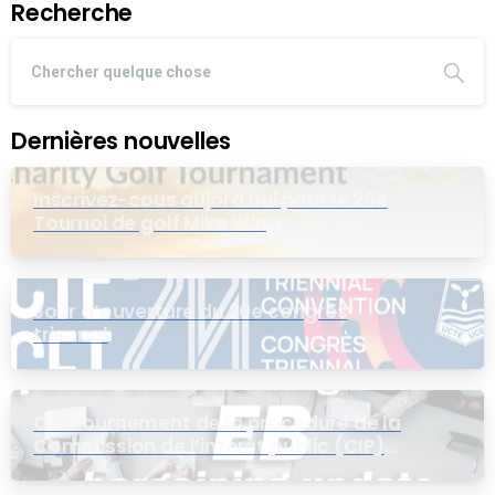
Recherche
Dernières nouvelles
Inscrivez-cous aujord’hui pour le 20e
Tournoi de golf Mike Wing
Jour d’ouverture du 20e congrès
triennal
Contournement de la procédure de la
Commission de l’intérêt public (CIP)
pour le groupe EB