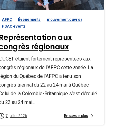
AFPC
Évenements
mouvement ouvrier
PSAC events
Représentation aux
congrès régionaux
L’UCET étaient fortement représentées aux
congrès régionaux de l’AFPC cette année. La
région du Québec de l’AFPC a tenu son
congrès triennal du 22 au 24 mai à Québec.
Celui de la Colombie-Britannique s’est déroulé
du 22 au 24 mai...
En savoir plus
7 juillet 2026