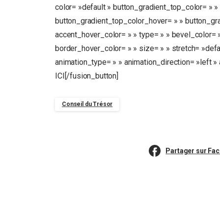
color= »default » button_gradient_top_color= » 
button_gradient_top_color_hover= » » button_gr
accent_hover_color= » » type= » » bevel_color= »
border_hover_color= » » size= » » stretch= »defau
animation_type= » » animation_direction= »left 
ICI[/fusion_button]
Conseil du Trésor
Partager sur Fa