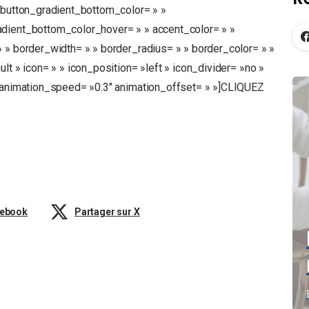
» button_gradient_bottom_color= » »
adient_bottom_color_hover= » » accent_color= » »
 » border_width= » » border_radius= » » border_color= » »
lt » icon= » » icon_position= »left » icon_divider= »no »
» animation_speed= »0.3″ animation_offset= » »]CLIQUEZ
cebook
Partager sur X