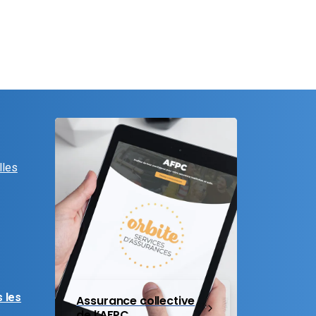
lles
 les
Assurance collective
de l’AFPC