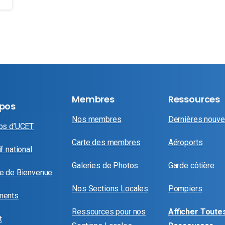
Membres
Ressources
opos
Nos membres
Dernières nouve
os d’UCET
Carte des membres
Aéroports
f national
Galeries de Photos
Garde côtière
e de Bienvenue
Nos Sections Locales
Pompiers
ments
Ressources pour nos
Afficher Toutes
t