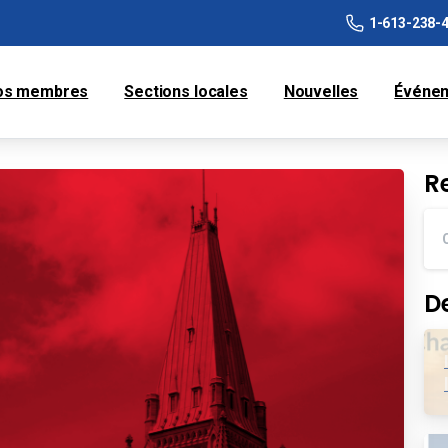
1-613-238-
os membres
Sections locales
Nouvelles
Événe
R
D