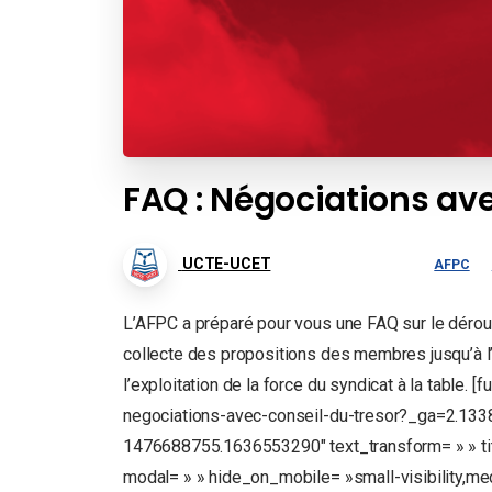
FAQ : Négociations ave
UCTE-UCET
AFPC
L’AFPC a préparé pour vous une FAQ sur le dérou
collecte des propositions des membres jusqu’à l’o
l’exploitation de la force du syndicat à la table. 
negociations-avec-conseil-du-tresor?_ga=2.1
1476688755.1636553290″ text_transform= » » title
modal= » » hide_on_mobile= »small-visibility,mediu