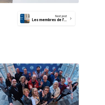
Next post
Les membres de l’UCET au Port Saint John vont entrer en période de conciliation