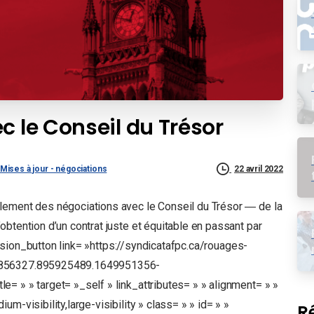
c le Conseil du Trésor
Mises à jour - négociations
22 avril 2022
lement des négociations avec le Conseil du Trésor ― de la
btention d’un contrat juste et équitable en passant par
[fusion_button link= »https://syndicatafpc.ca/rouages-
33856327.895925489.1649951356-
= » » target= »_self » link_attributes= » » alignment= » »
m-visibility,large-visibility » class= » » id= » »
R