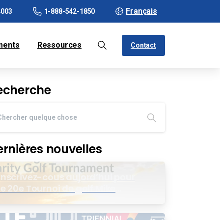
Français
4003
1-888-542-1850
ments
Ressources
Contact
echerche
ernières nouvelles
Inscrivez-cous aujord’hui pour
le 20e Tournoi de golf Mike
Wing