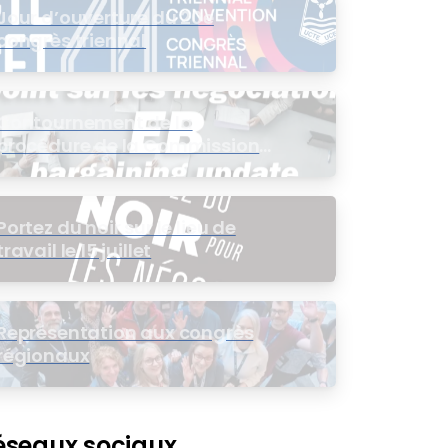
Jour d’ouverture du 20e
congrès triennal
Contournement de la
procédure de la Commission
de l’intérêt public (CIP) pour le
groupe EB
Portez du noir sur le lieu de
travail le 15 juillet
Représentation aux congrès
régionaux
éseaux sociaux