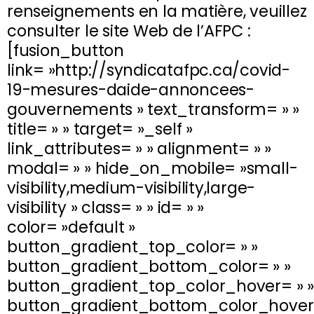
renseignements en la matière, veuillez
consulter le site Web de l’AFPC :
[fusion_button
link= »http://syndicatafpc.ca/covid-
19-mesures-daide-annoncees-
gouvernements » text_transform= » »
title= » » target= »_self »
link_attributes= » » alignment= » »
modal= » » hide_on_mobile= »small-
visibility,medium-visibility,large-
visibility » class= » » id= » »
color= »default »
button_gradient_top_color= » »
button_gradient_bottom_color= » »
button_gradient_top_color_hover= » »
button_gradient_bottom_color_hover=