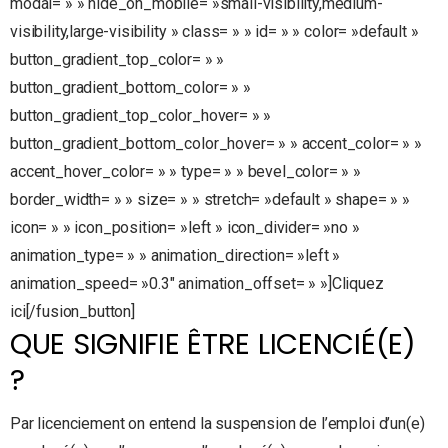
modal= » » hide_on_mobile= »small-visibility,medium-
visibility,large-visibility » class= » » id= » » color= »default »
button_gradient_top_color= » »
button_gradient_bottom_color= » »
button_gradient_top_color_hover= » »
button_gradient_bottom_color_hover= » » accent_color= » »
accent_hover_color= » » type= » » bevel_color= » »
border_width= » » size= » » stretch= »default » shape= » »
icon= » » icon_position= »left » icon_divider= »no »
animation_type= » » animation_direction= »left »
animation_speed= »0.3″ animation_offset= » »]Cliquez
ici[/fusion_button]
QUE SIGNIFIE ÊTRE LICENCIÉ(E)
?
Par licenciement on entend la suspension de l’emploi d’un(e)