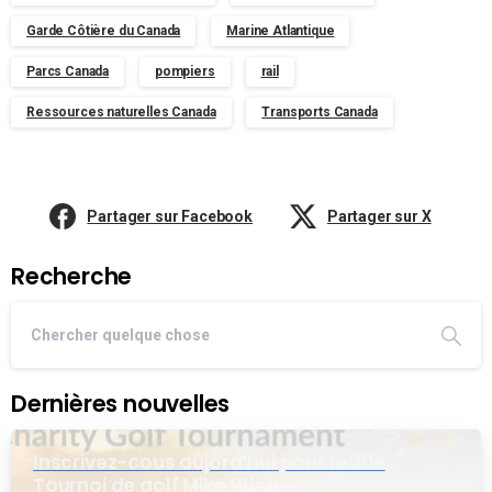
Garde Côtière du Canada
Marine Atlantique
Parcs Canada
pompiers
rail
Ressources naturelles Canada
Transports Canada
Partager sur Facebook
Partager sur X
Recherche
Dernières nouvelles
Inscrivez-cous aujord’hui pour le 20e
Tournoi de golf Mike Wing