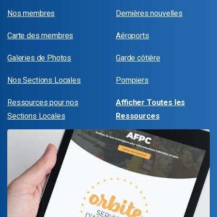
Nos membres
Dernières nouvelles
Carte des membres
Aéroports
Galeries de Photos
Garde côtière
Nos Sections Locales
Pompiers
Ressources pour nos
Afficher Toutes les
Sections Locales
Ressources