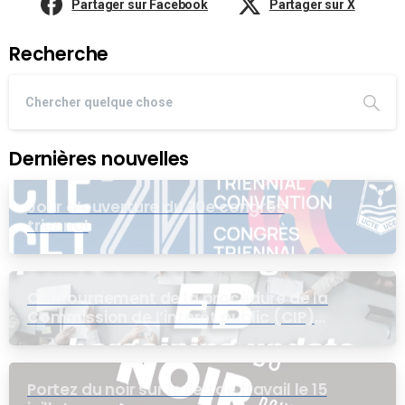
Partager sur Facebook
Partager sur X
Recherche
Dernières nouvelles
Jour d’ouverture du 20e congrès
triennal
Contournement de la procédure de la
Commission de l’intérêt public (CIP)
pour le groupe EB
Portez du noir sur le lieu de travail le 15