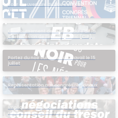
Jour d’ouverture du 20e congrès
triennal
Contournement de la procédure de la
Commission de l’intérêt public (CIP)
pour le groupe EB
Portez du noir sur le lieu de travail le 15
juillet
Représentation aux congrès régionaux
Impliquez-vous dans les négociations
dans une assemblée virtuelle