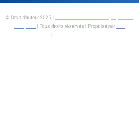
© Droit d’auteur 2025 |
Union canadienne des employés des
transports
| Tous droits réservés | Propulsé par
Nos
Membres
|
Déclaration d’accessibilité