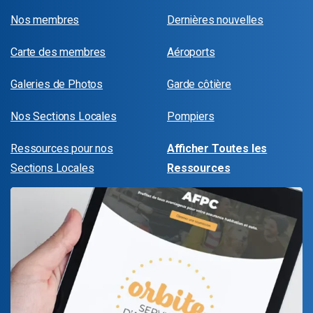
Nos membres
Dernières nouvelles
Carte des membres
Aéroports
Galeries de Photos
Garde côtière
Nos Sections Locales
Pompiers
Ressources pour nos
Afficher Toutes les
Sections Locales
Ressources