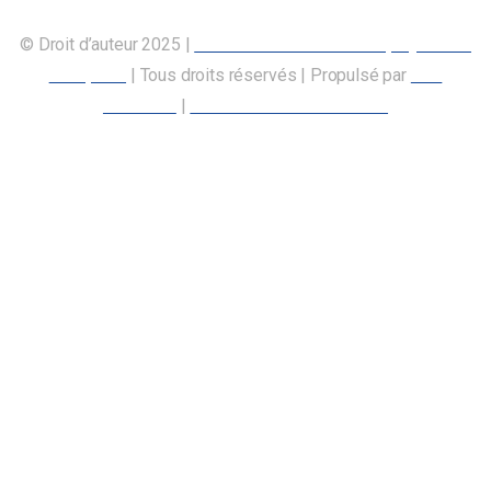
© Droit d’auteur 2025 |
Union canadienne des employés des
transports
| Tous droits réservés | Propulsé par
Nos
Membres
|
Déclaration d’accessibilité