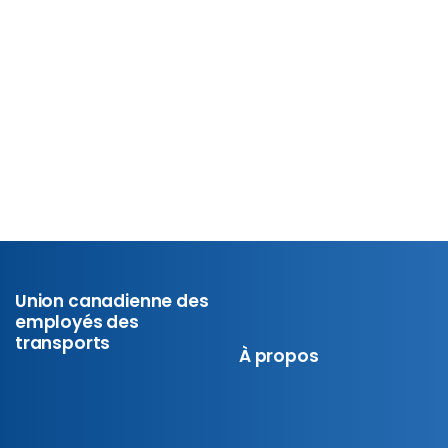
international d’Ottawa, la section locale 70701 de l’UCET,
ont voté mercredi fortement en faveur d’un mandat de
grève. Une démonstration définitive...
En savoir plus
5 Décembre 2024
Union canadienne des
employés des
transports
À propos