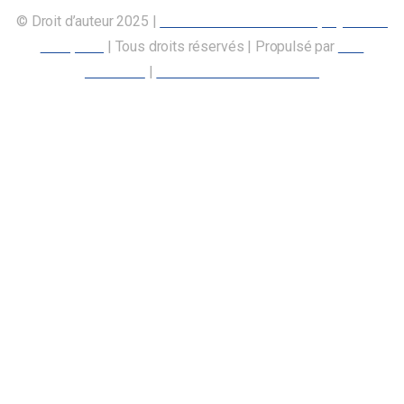
© Droit d’auteur 2025 |
Union canadienne des employés des
transports
| Tous droits réservés | Propulsé par
Nos
Membres
|
Déclaration d’accessibilité