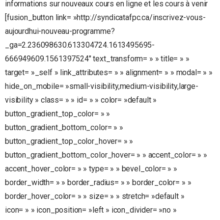
informations sur nouveaux cours en ligne et les cours à venir
[fusion_button link= »http://syndicatafpc.ca/inscrivez-vous-
aujourdhui-nouveau-programme?
_ga=2.236098630.613304724.1613495695-
666949609.1561397524″ text_transform= » » title= » »
target= »_self » link_attributes= » » alignment= » » modal= » »
hide_on_mobile= »small-visibility,medium-visibility,large-
visibility » class= » » id= » » color= »default »
button_gradient_top_color= » »
button_gradient_bottom_color= » »
button_gradient_top_color_hover= » »
button_gradient_bottom_color_hover= » » accent_color= » »
accent_hover_color= » » type= » » bevel_color= » »
border_width= » » border_radius= » » border_color= » »
border_hover_color= » » size= » » stretch= »default »
icon= » » icon_position= »left » icon_divider= »no »