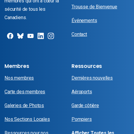
membres qui ont à cœur la
Trousse de Bienvenue
sécurité de tous les
Canadiens.
Événements
Contact
Membres
Ressources
Nos membres
Dernières nouvelles
Carte des membres
Aéroports
Galeries de Photos
Garde côtière
Nos Sections Locales
Pompiers
Ressources pour nos
Afficher Toutes les