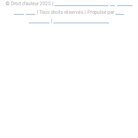
© Droit d’auteur 2025 |
Union canadienne des employés des
transports
| Tous droits réservés | Propulsé par
Nos
Membres
|
Déclaration d’accessibilité