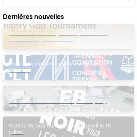
Dernières nouvelles
Inscrivez-cous aujord’hui pour le 20e
Tournoi de golf Mike Wing
Jour d’ouverture du 20e congrès
triennal
Contournement de la procédure de la
Commission de l’intérêt public (CIP)
pour le groupe EB
Portez du noir sur le lieu de travail le 15
juillet