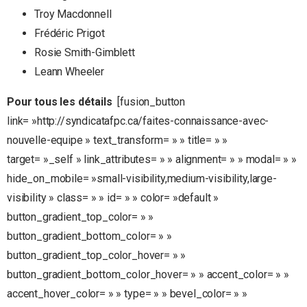
Troy Macdonnell
Frédéric Prigot
Rosie Smith-Gimblett
Leann Wheeler
Pour tous les détails
[fusion_button
link= »http://syndicatafpc.ca/faites-connaissance-avec-
nouvelle-equipe » text_transform= » » title= » »
target= »_self » link_attributes= » » alignment= » » modal= » »
hide_on_mobile= »small-visibility,medium-visibility,large-
visibility » class= » » id= » » color= »default »
button_gradient_top_color= » »
button_gradient_bottom_color= » »
button_gradient_top_color_hover= » »
button_gradient_bottom_color_hover= » » accent_color= » »
accent_hover_color= » » type= » » bevel_color= » »