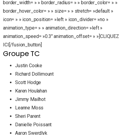
border_width= » » border_radius= » » border_color= » »
border_hover_color= » » size= » » stretch= »default »
icon= » » icon_position= »left » icon_divider= »no »
animation_type= » » animation_direction= »left »
animation_speed= »0.3″ animation_offset= » »]CLIQUEZ
ICI[/fusion_button]
Groupe TC
Justin Cooke
Richard Dollimount
Scott Hodge
Karen Houlahan
Jimmy Mailhot
Leanne Moss
Sheri Parent
Danielle Poissant
Aaron Swerdlyk