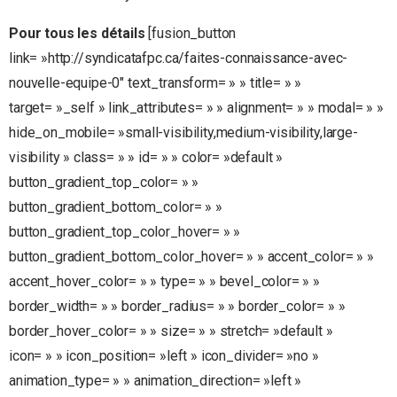
Pour tous les détails
[fusion_button
link= »http://syndicatafpc.ca/faites-connaissance-avec-
nouvelle-equipe-0″ text_transform= » » title= » »
target= »_self » link_attributes= » » alignment= » » modal= » »
hide_on_mobile= »small-visibility,medium-visibility,large-
visibility » class= » » id= » » color= »default »
button_gradient_top_color= » »
button_gradient_bottom_color= » »
button_gradient_top_color_hover= » »
button_gradient_bottom_color_hover= » » accent_color= » »
accent_hover_color= » » type= » » bevel_color= » »
border_width= » » border_radius= » » border_color= » »
border_hover_color= » » size= » » stretch= »default »
icon= » » icon_position= »left » icon_divider= »no »
animation_type= » » animation_direction= »left »