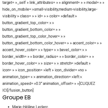
target= »_self » link_attributes= » » alignment= » » modal= » »
hide_on_mobile= »small-visibility,medium-visibility,large-
visibility » class= » » id= » » color= »default »
button_gradient_top_color= » »
button_gradient_bottom_color= » »
button_gradient_top_color_hover= » »
button_gradient_bottom_color_hover= » » accent_color= » »
accent_hover_color= » » type= » » bevel_color= » »
border_width= » » border_radius= » » border_color= » »
border_hover_color= » » size= » » stretch= »default »
icon= » » icon_position= »left » icon_divider= »no »
animation_type= » » animation_direction= »left »
animation_speed= »0.3″ animation_offset= » »]CLIQUEZ
ICI[/fusion_button]
Groupe EB
Marie-Hélène Leclerc