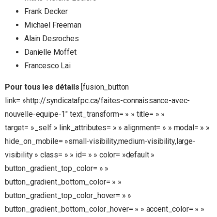
Frank Decker
Michael Freeman
Alain Desroches
Danielle Moffet
Francesco Lai
Pour tous les détails
[fusion_button
link= »http://syndicatafpc.ca/faites-connaissance-avec-
nouvelle-equipe-1″ text_transform= » » title= » »
target= »_self » link_attributes= » » alignment= » » modal= » »
hide_on_mobile= »small-visibility,medium-visibility,large-
visibility » class= » » id= » » color= »default »
button_gradient_top_color= » »
button_gradient_bottom_color= » »
button_gradient_top_color_hover= » »
button_gradient_bottom_color_hover= » » accent_color= » »