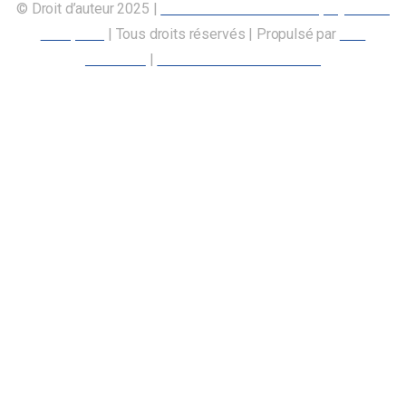
© Droit d’auteur 2025 |
Union canadienne des employés des
transports
| Tous droits réservés | Propulsé par
Nos
Membres
|
Déclaration d’accessibilité