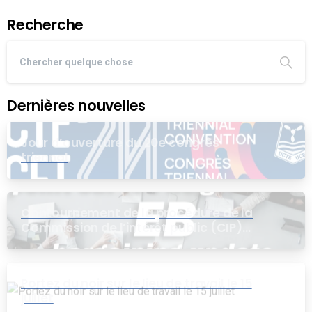
Recherche
Dernières nouvelles
Jour d’ouverture du 20e congrès
triennal
Contournement de la procédure de la
Commission de l’intérêt public (CIP)
pour le groupe EB
Portez du noir sur le lieu de travail le 15
juillet