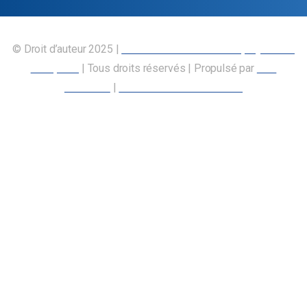
© Droit d’auteur 2025 |
Union canadienne des employés des
transports
| Tous droits réservés | Propulsé par
Nos
Membres
|
Déclaration d’accessibilité