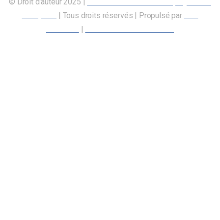
© Droit d’auteur 2025 |
Union canadienne des employés des
transports
| Tous droits réservés | Propulsé par
Nos
Membres
|
Déclaration d’accessibilité