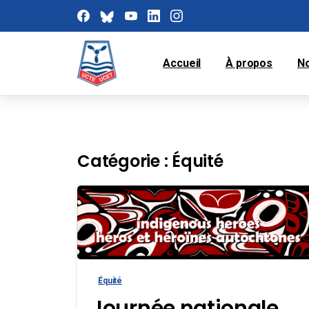
Accueil
À propos
N
Catégorie :
Équité
Équité
Journée nationale