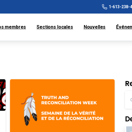
1-613-238-
os membres
Sections locales
Nouvelles
Événe
R
D