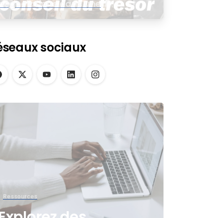
négociations dans une
assemblée virtuelle
éseaux sociaux
Ressources
Explorez des