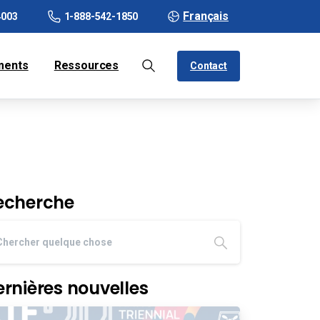
Français
4003
1-888-542-1850
ments
Ressources
Contact
echerche
ernières nouvelles