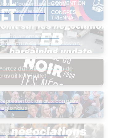
Jour d’ouverture du 20e
congrès triennal
Contournement de la
procédure de la Commission
de l’intérêt public (CIP) pour le
groupe EB
Portez du noir sur le lieu de
travail le 15 juillet
Représentation aux congrès
régionaux
Impliquez-vous dans les