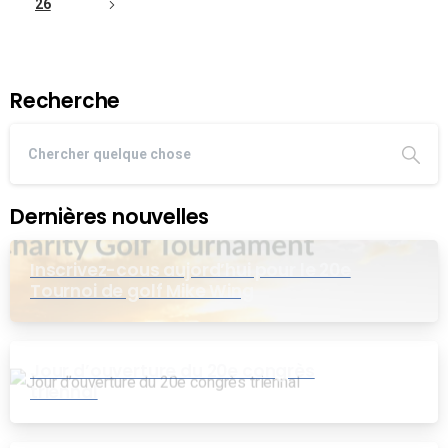
26
Recherche
Dernières nouvelles
Inscrivez-cous aujord’hui pour le 20e
Tournoi de golf Mike Wing
Jour d’ouverture du 20e congrès
triennal