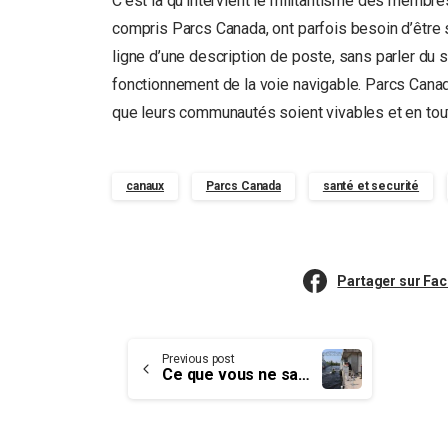
C’est là qu’intervient le militantisme des membres
compris Parcs Canada, ont parfois besoin d’être 
ligne d’une description de poste, sans parler du 
fonctionnement de la voie navigable. Parcs Canada
que leurs communautés soient vivables et en tout
canaux
Parcs Canada
santé et securité
Partager sur Fa
Continue
Previous post
Ce que vous ne saviez pas sur la voie navigable Trent-Severn – Partie 1 : Régularisation des eaux
Reading