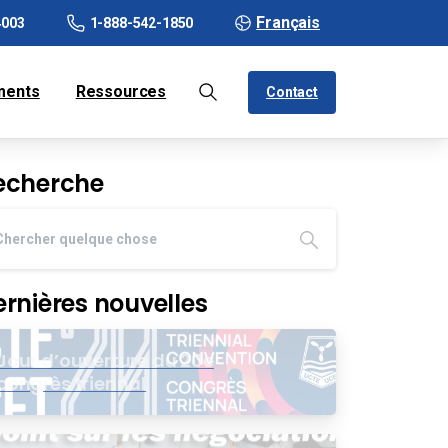
Français
4003
1-888-542-1850
ments
Ressources
Contact
echerche
ernières nouvelles
Jour d’ouverture du 20e
congrès triennal