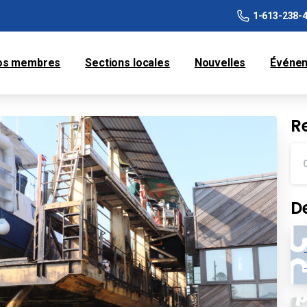
1-613-238-
os membres
Sections locales
Nouvelles
Événe
R
D