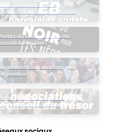
Contournement de la
procédure de la Commission
de l’intérêt public (CIP) pour le
groupe EB
Portez du noir sur le lieu de
travail le 15 juillet
Représentation aux congrès
régionaux
Impliquez-vous dans les
négociations dans une
assemblée virtuelle
éseaux sociaux