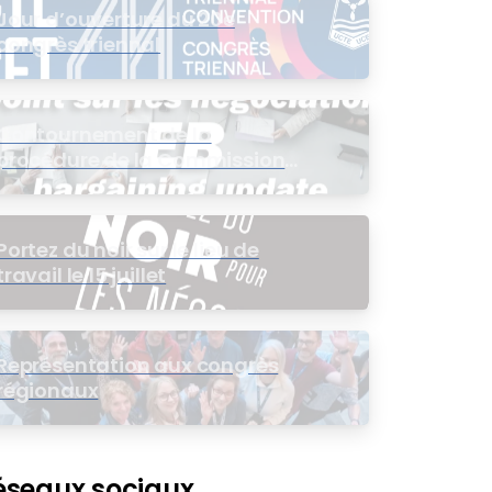
Jour d’ouverture du 20e
congrès triennal
Contournement de la
procédure de la Commission
de l’intérêt public (CIP) pour le
groupe EB
Portez du noir sur le lieu de
travail le 15 juillet
Représentation aux congrès
régionaux
éseaux sociaux