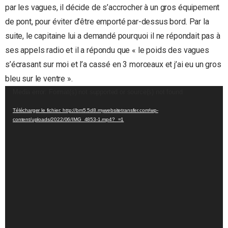
par les vagues, il décide de s’accrocher à un gros équipement
de pont, pour éviter d’être emporté par-dessus bord. Par la
suite, le capitaine lui a demandé pourquoi il ne répondait pas à
ses appels radio et il a répondu que « le poids des vagues
s’écrasant sur moi et l’a cassé en 3 morceaux et j’ai eu un gros
bleu sur le ventre ».
Lecteur
Media error: Format(s) not supported or source(s) not found
vidéo
Télécharger le fichier: http://bm5.5d8.mywebsitetransfer.com/wp-
content/uploads/2022/06/IMG_4853-1.mp4?_=1