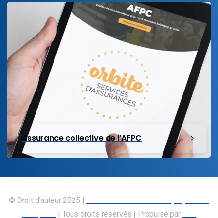
Assurance collective de l’AFPC
© Droit d’auteur 2025 |
Union canadienne des employés des
transports
| Tous droits réservés | Propulsé par
Nos