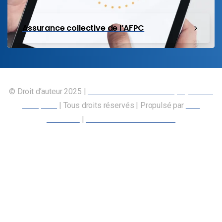
Assurance collective de l’AFPC
© Droit d’auteur 2025 |
Union canadienne des employés des
transports
| Tous droits réservés | Propulsé par
Nos
Membres
|
Déclaration d’accessibilité