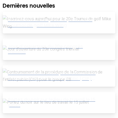
Dernières nouvelles
Inscrivez-cous aujord’hui pour le 20e
Tournoi de golf Mike Wing
Jour d’ouverture du 20e congrès
triennal
Contournement de la procédure de la
Commission de l’intérêt public (CIP)
pour le groupe EB
Portez du noir sur le lieu de travail le 15
juillet