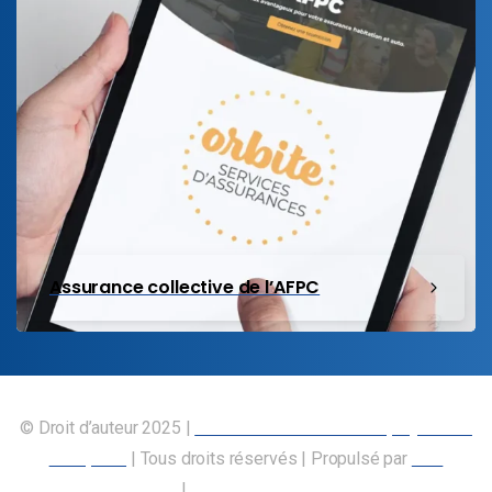
Assurance collective de l’AFPC
© Droit d’auteur 2025 |
Union canadienne des employés des
transports
| Tous droits réservés | Propulsé par
Nos
Membres
|
Déclaration d’accessibilité